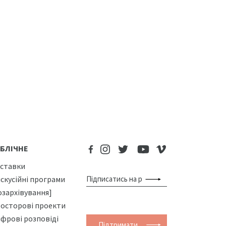
БЛІЧНЕ
ставки
скусійні програми
озархівування]
осторові проекти
фрові розповіді
Підтримати