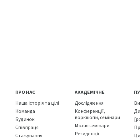
ПРО НАС
АКАДЕМІЧНЕ
ПУ
Наша історія та цілі
Дослідження
Ви
Команда
Конференції,
Ди
воркшопи, семінари
Будинок
[р
Міські семінари
Співпраця
Пр
Резиденції
Стажування
Ци