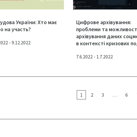
удова України: Хто має
Цифрове архівування:
о на участь?
проблеми та можливост
архівування даних соц
2022 - 9.12.2022
в контексті кризових по
7.6.2022 - 1.7.2022
1
2
3
…
6