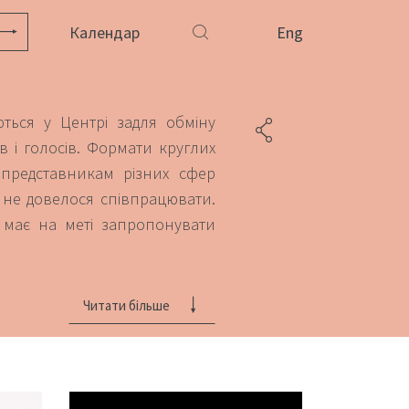
Календар
Eng
ються у Центрі задля обміну
 і голосів. Формати круглих
ь представникам різних сфер
и не довелося співпрацювати.
й має на меті запропонувати
Читати більше