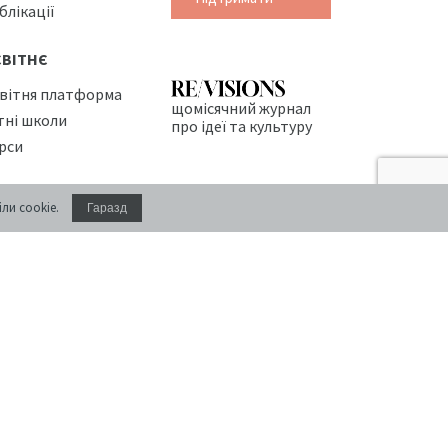
блікації
СВІТНЄ
вітня платформа
щомісячний журнал
тні школи
про ідеї та культуру
рси
РИМІЩЕННЯ
ли cookie.
Гаразд
нференц-зал
оживання
фе
Створення сайту:
siteGist