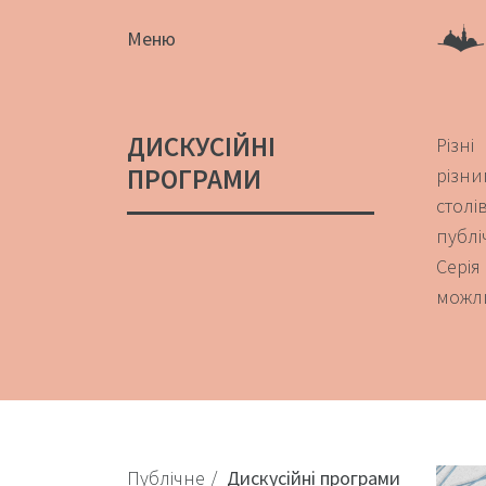
Меню
ДИСКУСІЙНІ
Різні
ПРОГРАМИ
різни
столі
публі
Серія
можли
Публічне
Дискусійні програми