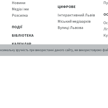
Новини
Пу
ЦИФРОВЕ
Медіа і ми
О
Інтерактивний Львів
Розсилка
Міський медіаархів
Ос
ПОДІЇ
Вулиці Львова
Лі
БІБЛІОТЕКА
Ку
КАЛЕНДАР
П
ксимальну зручність при використанні даного сайту, ми використовуємо фай
КРАМНИЦЯ
Ко
КОНТАКТИ
Пр
Ка