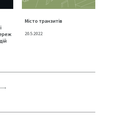
Місто транзитів
і
20.5.2022
мереж
дій