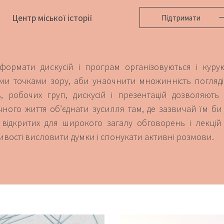
Центр міської історії
Підтримати
 формати дискусій і програм організовуються і куру
ми точками зору, аби унаочнити множинність поглядів
в, робочих груп, дискусій і презентацій дозволяют
чного життя об’єднати зусилля там, де зазвичай їм б
 відкритих для широкого загалу обговорень і лекці
вості висловити думки і спонукати активні розмови.