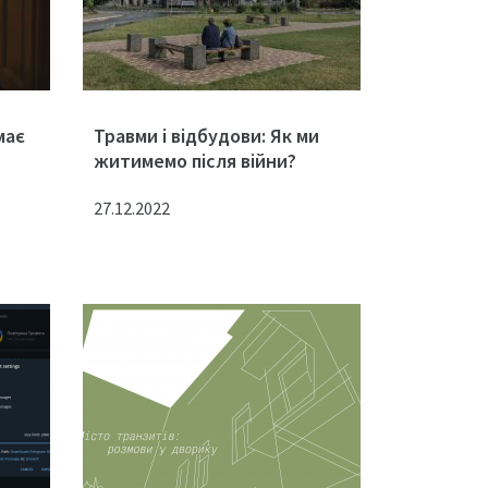
має
Травми і відбудови: Як ми
житимемо після війни?
27.12.2022